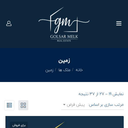
زمین
خانه
ملک ها
زمین
نمایش
19
–
27
از 37 نتیجه
مرتب سازی بر اساس:
پیش فرض
برای فروش