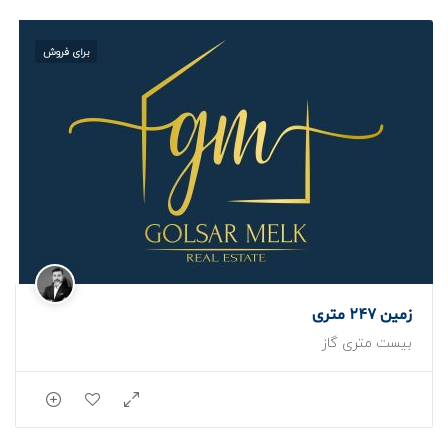
برای فروش
زمین 247 متری
بیست متری گاز