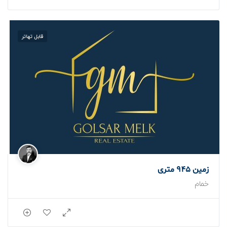
قابل تهاتر
زمین 945 متری
خمام