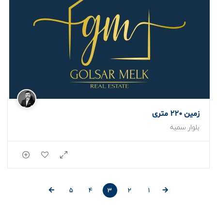
زمین 220 متری
بلوار سمیه
5
4
3
2
1