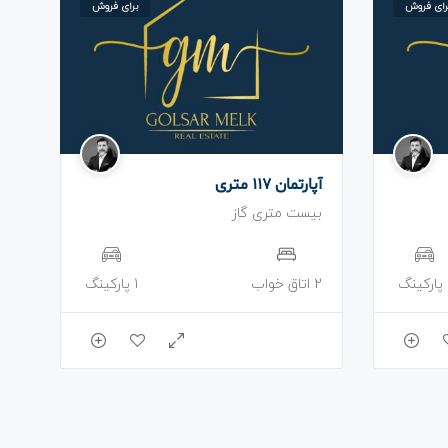
رای فروش
برای فروش
آپارتمان 117 متری
بیست متری گاز
نگ
2 اتاق خواب
1 پارکینگ