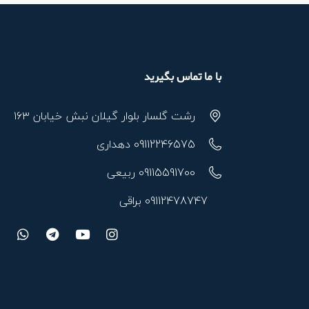
با ما تماس بگیرید
رشت گلسار بلوار گیلان نبش خیابان ۱۶۳
09112246575 دهداری
09115591700 ربیعی
09112478747 براقی