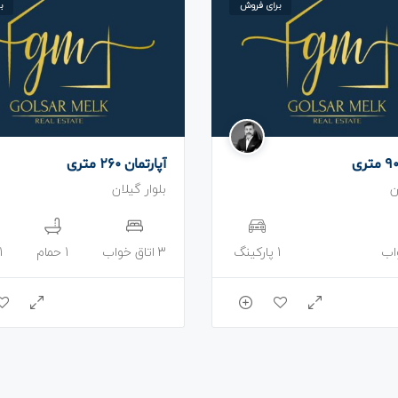
برای فروش
ب
آپارتمان 260 متری
ن
بلوار گیلان
1 پارکینگ
3 اتاق خواب
1 حمام
1 پارکی