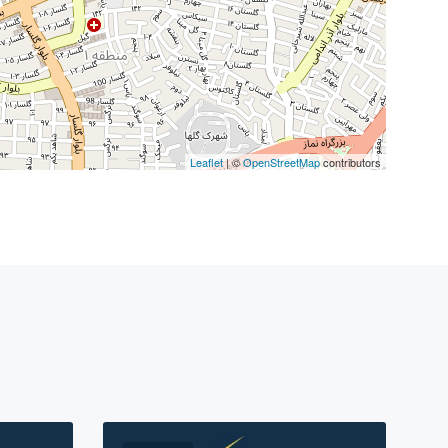
Leaflet
| ©
OpenStreetMap
contributors