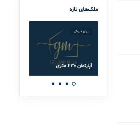
ملک‌های تازه
برای فروش
برای ف
آپارتمان 230 متری
آپارتمان 90 مت