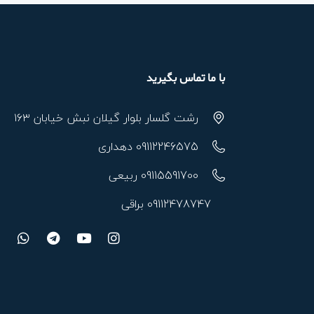
با ما تماس بگیرید
رشت گلسار بلوار گیلان نبش خیابان ۱۶۳
09112246575 دهداری
09115591700 ربیعی
09112478747 براقی