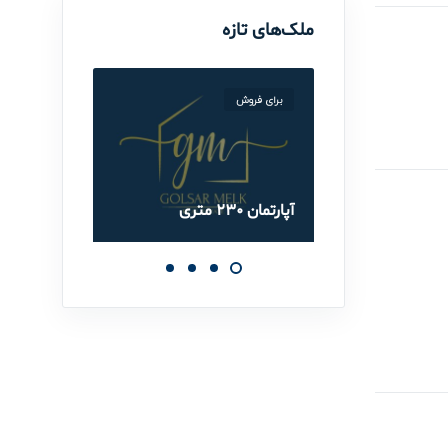
ملک‌های تازه
برای فروش
برای ف
آپارتمان 230 متری
آپارتمان 90 مت