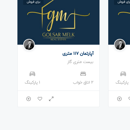
رای فروش
برای فروش
آپارتمان 117 متری
بیست متری گاز
نگ
2 اتاق خواب
1 پارکینگ