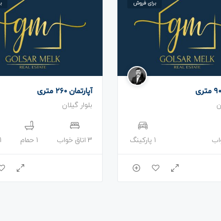
برای فروش
ب
آپارتمان 260 متری
ن
بلوار گیلان
1 پارکینگ
3 اتاق خواب
1 حمام
1 پارکی