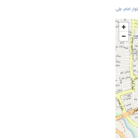
لوار امام علی
+
−