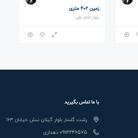
زمین 402 متری
بلوار امام علی
با ما تماس بگیرید
رشت گلسار بلوار گیلان نبش خیابان ۱۶۳
09112246575 دهداری