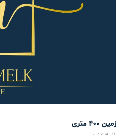
زمین 400 متری
بلوار امام علی