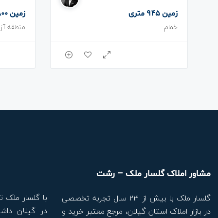
زمین 945 متری
زمین 800 متری
خمام
منطقه آزا
مشاور املاک گلسار ملک – رشت
با گلسار ملک ت
گلسار ملک با بیش از ۲۳ سال تجربه تخصصی
در گیلان داشت
در بازار املاک استان گیلان، مرجع معتبر خرید و