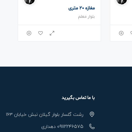
مغازه 20 متری
بلوار معلم
با ما تماس بگیرید
رشت گلسار بلوار گیلان نبش خیابان ۱۶۳
09112246575 دهداری