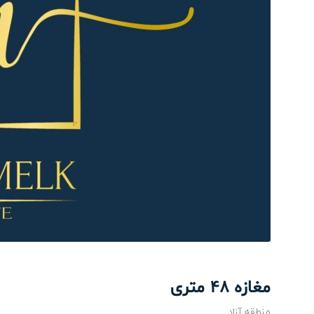
مغازه 48 متری
منطقه آزاد