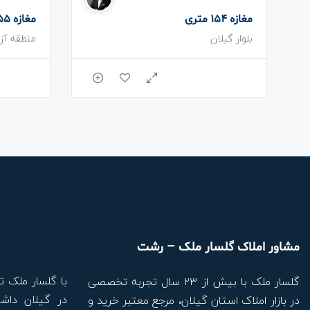
مغازه 154 متری
مغازه 255 متری
بلوار گیلان
منطقه آزا
مشاور املاک گلسار ملک – رشت
با گلسار ملک ت
گلسار ملک با بیش از ۲۳ سال تجربه تخصصی
در گیلان داشت
در بازار املاک استان گیلان، مرجع معتبر خرید و