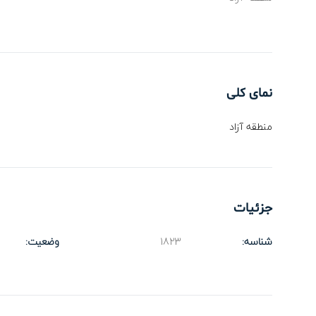
نمای کلی
منطقه آزاد
جزئیات
شناسه:
1823
وضعیت: