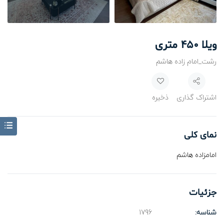
ویلا 450 متری
رشت_امام زاده هاشم
اشتراک گذاری
ذخیره
نمای کلی
امامزاده هاشم
جزئیات
شناسه:
1796