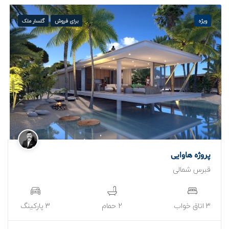
آپارتمان 90 متری
آپارتمان 260 متری
برای فروش
گلسار ملک
ویژه
پروژه هاوایی
قبرس شمالی
3 اتاق خواب
2 حمام
3 پارکینگ