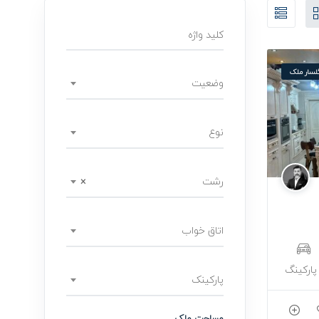
لسار ملک
وضعیت
نوع
رشت
×
اتاق خواب
پارکینک
مساحت ملک