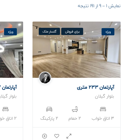
نمایش
1
–
9
از 191 نتیجه
برای فروش
گلسار ملک
ویژه
ویژه
آپارتمان 233 متری
آپارتمان 127 متری
بلوار گیلان
بلوار گیلا
3 اتاق خواب
2 حمام
2 پارکینگ
2 اتاق خواب