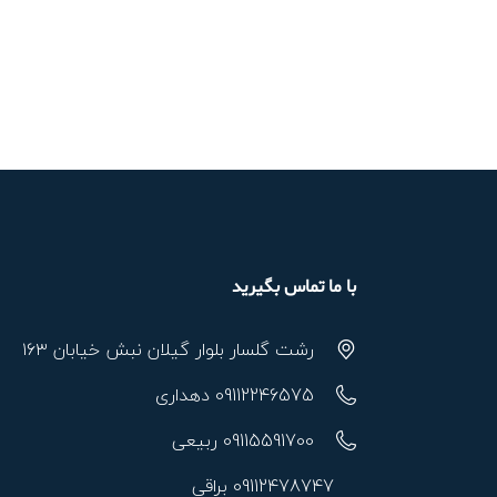
با ما تماس بگیرید
رشت گلسار بلوار گیلان نبش خیابان ۱۶۳
09112246575 دهداری
09115591700 ربیعی
09112478747 براقی